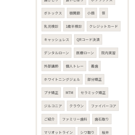
ボトックス
顎関節
小顔
笹
乳児検診
1歳半検診
クレジットカード
キャッシュレス
QRコード決済
デンタルローン
医療ローン
院内実習
外部講師
個人トレー
義歯
ホワイトニングジェル
部分矯正
プチ矯正
MTM
セラミック矯正
ジルコニア
クラウン
ファイバーコア
ご紹介
ファミリー歯科
歯石取り
マリオットライン
シワ取り
桜井