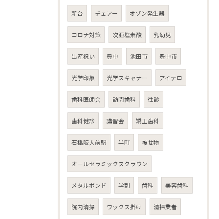
新台
チェアー
オゾン発生器
コロナ対策
次亜塩素酸
乳幼児
出産祝い
豊中
池田市
豊中市
光学印象
光学スキャナー
アイテロ
歯科医師会
訪問歯科
往診
歯科健診
講習会
矯正歯科
石橋阪大前駅
半町
被せ物
オールセラミックスクラウン
メタルボンド
学割
歯科
美容歯科
院内清掃
ワックス掛け
清掃業者