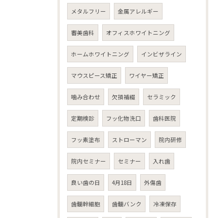
メタルフリー
金属アレルギー
審美歯科
オフィスホワイトニング
ホームホワイトニング
インビザライン
マウスピース矯正
ワイヤー矯正
噛み合わせ
欠損補綴
セラミック
定期検診
フッ化物洗口
歯科医院
フッ素塗布
ストローマン
院内研修
院内セミナー
セミナー
入れ歯
良い歯の日
4月18日
外傷歯
歯髄幹細胞
歯髄バンク
冷凍保存