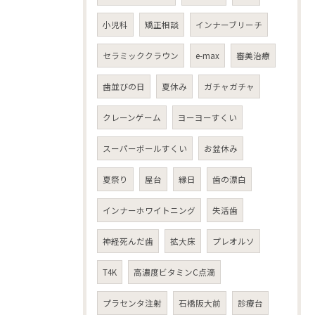
小児科
矯正相談
インナーブリーチ
セラミッククラウン
e-max
審美治療
歯並びの日
夏休み
ガチャガチャ
クレーンゲーム
ヨーヨーすくい
スーパーボールすくい
お盆休み
夏祭り
屋台
縁日
歯の漂白
インナーホワイトニング
失活歯
神経死んだ歯
拡大床
プレオルソ
T4K
高濃度ビタミンC点滴
プラセンタ注射
石橋阪大前
診療台