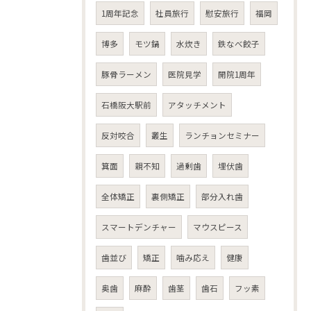
1周年記念
社員旅行
慰安旅行
福岡
博多
モツ鍋
水炊き
鉄なべ餃子
豚骨ラーメン
医院見学
開院1周年
石橋阪大駅前
アタッチメント
反対咬合
叢生
ランチョンセミナー
箕面
親不知
過剰歯
埋伏歯
全体矯正
裏側矯正
部分入れ歯
スマートデンチャー
マウスピース
歯並び
矯正
噛み応え
健康
奥歯
麻酔
歯茎
歯石
フッ素