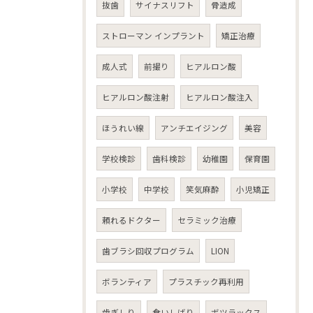
抜歯
サイナスリフト
骨造成
ストローマン インプラント
矯正治療
成人式
前撮り
ヒアルロン酸
ヒアルロン酸注射
ヒアルロン酸注入
ほうれい線
アンチエイジング
美容
学校検診
歯科検診
幼稚園
保育園
小学校
中学校
笑気麻酔
小児矯正
頼れるドクター
セラミック治療
歯ブラシ回収プログラム
LION
ボランティア
プラスチック再利用
歯ぎしり
食いしばり
ボツラックス