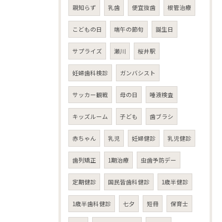
親知らず
乳歯
便宜抜歯
根管治療
こどもの日
端午の節句
誕生日
サプライズ
瀬川
桜井駅
妊婦歯科検診
ガンバシスト
サッカー観戦
母の日
唾液検査
キッズルーム
子ども
歯ブラシ
赤ちゃん
乳児
妊婦健診
乳児健診
歯列矯正
1期治療
虫歯予防デー
定期健診
国民皆歯科健診
1歳半健診
1歳半歯科健診
七夕
短冊
保育士