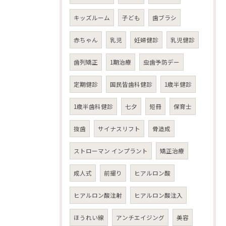
キッズルーム
子ども
歯ブラシ
赤ちゃん
乳児
妊婦健診
乳児健診
歯列矯正
1期治療
虫歯予防デー
定期健診
国民皆歯科健診
1歳半健診
1歳半歯科健診
七夕
短冊
保育士
抜歯
サイナスリフト
骨造成
ストローマン インプラント
矯正治療
成人式
前撮り
ヒアルロン酸
ヒアルロン酸注射
ヒアルロン酸注入
ほうれい線
アンチエイジング
美容