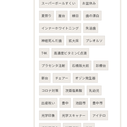
スーパーボールすくい
お盆休み
夏祭り
屋台
縁日
歯の漂白
インナーホワイトニング
失活歯
神経死んだ歯
拡大床
プレオルソ
T4K
高濃度ビタミンC点滴
プラセンタ注射
石橋阪大前
診療台
新台
チェアー
オゾン発生器
コロナ対策
次亜塩素酸
乳幼児
出産祝い
豊中
池田市
豊中市
光学印象
光学スキャナー
アイテロ