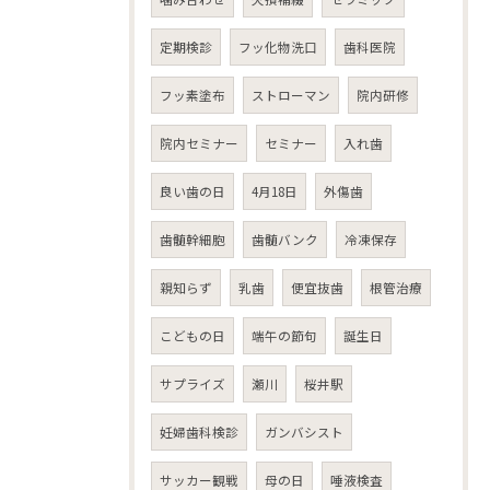
定期検診
フッ化物洗口
歯科医院
フッ素塗布
ストローマン
院内研修
院内セミナー
セミナー
入れ歯
良い歯の日
4月18日
外傷歯
歯髄幹細胞
歯髄バンク
冷凍保存
親知らず
乳歯
便宜抜歯
根管治療
こどもの日
端午の節句
誕生日
サプライズ
瀬川
桜井駅
妊婦歯科検診
ガンバシスト
サッカー観戦
母の日
唾液検査