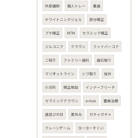
外部講師
個人トレー
義歯
ホワイトニングジェル
部分矯正
プチ矯正
MTM
セラミック矯正
ジルコニア
クラウン
ファイバーコア
ご紹介
ファミリー歯科
歯石取り
マリオットライン
シワ取り
桜井
小児科
矯正相談
インナーブリーチ
セラミッククラウン
e-max
審美治療
歯並びの日
夏休み
ガチャガチャ
クレーンゲーム
ヨーヨーすくい