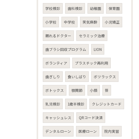
学校検診
歯科検診
幼稚園
保育園
小学校
中学校
笑気麻酔
小児矯正
頼れるドクター
セラミック治療
歯ブラシ回収プログラム
LION
ボランティア
プラスチック再利用
歯ぎしり
食いしばり
ボツラックス
ボトックス
顎関節
小顔
笹
乳児検診
1歳半検診
クレジットカード
キャッシュレス
QRコード決済
デンタルローン
医療ローン
院内実習