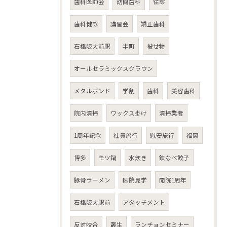
歯科医師会
訪問歯科
往診
歯科健診
講習会
矯正歯科
石橋阪大前駅
半町
被せ物
オールセラミックスクラウン
メタルボンド
学割
歯科
美容歯科
院内清掃
ワックス掛け
清掃業者
1周年記念
社員旅行
慰安旅行
福岡
博多
モツ鍋
水炊き
鉄なべ餃子
豚骨ラーメン
医院見学
開院1周年
石橋阪大駅前
アタッチメント
反対咬合
叢生
ランチョンセミナー