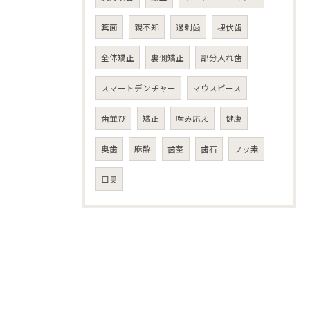
箕面
親不知
過剰歯
埋伏歯
全体矯正
裏側矯正
部分入れ歯
スマートデンチャー
マウスピース
歯並び
矯正
噛み応え
健康
奥歯
麻酔
歯茎
歯石
フッ素
口臭