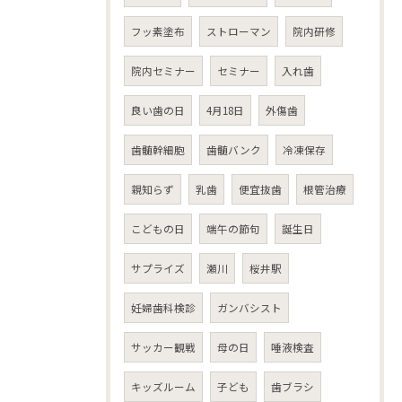
フッ素塗布
ストローマン
院内研修
院内セミナー
セミナー
入れ歯
良い歯の日
4月18日
外傷歯
歯髄幹細胞
歯髄バンク
冷凍保存
親知らず
乳歯
便宜抜歯
根管治療
こどもの日
端午の節句
誕生日
サプライズ
瀬川
桜井駅
妊婦歯科検診
ガンバシスト
サッカー観戦
母の日
唾液検査
キッズルーム
子ども
歯ブラシ