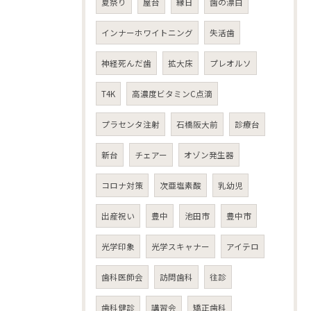
夏祭り
屋台
縁日
歯の漂白
インナーホワイトニング
失活歯
神経死んだ歯
拡大床
プレオルソ
T4K
高濃度ビタミンC点滴
プラセンタ注射
石橋阪大前
診療台
新台
チェアー
オゾン発生器
コロナ対策
次亜塩素酸
乳幼児
出産祝い
豊中
池田市
豊中市
光学印象
光学スキャナー
アイテロ
歯科医師会
訪問歯科
往診
歯科健診
講習会
矯正歯科