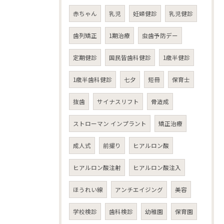
赤ちゃん
乳児
妊婦健診
乳児健診
歯列矯正
1期治療
虫歯予防デー
定期健診
国民皆歯科健診
1歳半健診
1歳半歯科健診
七夕
短冊
保育士
抜歯
サイナスリフト
骨造成
ストローマン インプラント
矯正治療
成人式
前撮り
ヒアルロン酸
ヒアルロン酸注射
ヒアルロン酸注入
ほうれい線
アンチエイジング
美容
学校検診
歯科検診
幼稚園
保育園