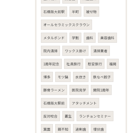
石橋阪大前駅
半町
被せ物
オールセラミックスクラウン
メタルボンド
学割
歯科
美容歯科
院内清掃
ワックス掛け
清掃業者
1周年記念
社員旅行
慰安旅行
福岡
博多
モツ鍋
水炊き
鉄なべ餃子
豚骨ラーメン
医院見学
開院1周年
石橋阪大駅前
アタッチメント
反対咬合
叢生
ランチョンセミナー
箕面
親不知
過剰歯
埋伏歯