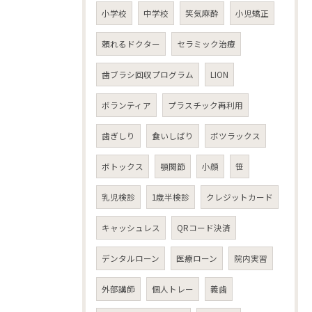
小学校
中学校
笑気麻酔
小児矯正
頼れるドクター
セラミック治療
歯ブラシ回収プログラム
LION
ボランティア
プラスチック再利用
歯ぎしり
食いしばり
ボツラックス
ボトックス
顎関節
小顔
笹
乳児検診
1歳半検診
クレジットカード
キャッシュレス
QRコード決済
デンタルローン
医療ローン
院内実習
外部講師
個人トレー
義歯