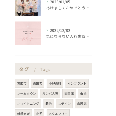
2023/01/05
あけましておめでとうございます。
2022/12/02
気にならない入れ歯あります‼️
タグ
Tags
箕面市
歯医者
小児歯科
インプラント
ホームタウン
ガンバ大阪
図書館
虫歯
ホワイトニング
着色
ステイン
歯周病
新規患者
小児
メタルフリー