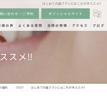
はじめての歯ブラシにはこれがオススメ‼️
問い合わせ・ご予約
オフィシャルサイト
者様の声
よくある質問
当院の特徴
アクセス
ブログ
小児歯科
スメ‼️
インプラント
虫歯
歯周病
予防歯科
か歯科
ブログ
はじめての歯ブラシにはこれがオススメ‼️