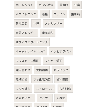
ホームタウン
ガンバ大阪
図書館
虫歯
ホワイトニング
着色
ステイン
歯周病
新規患者
小児
メタルフリー
金属アレルギー
審美歯科
オフィスホワイトニング
ホームホワイトニング
インビザライン
マウスピース矯正
ワイヤー矯正
噛み合わせ
欠損補綴
セラミック
定期検診
フッ化物洗口
歯科医院
フッ素塗布
ストローマン
院内研修
院内セミナー
セミナー
入れ歯