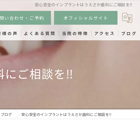
安心安全のインプラントはうえさか歯科にご相談を‼️
問い合わせ・ご予約
オフィシャルサイト
者様の声
よくある質問
当院の特徴
アクセス
ブログ
小児歯科
にご相談を‼️
インプラント
虫歯
歯周病
予防歯科
ブログ
安心安全のインプラントはうえさか歯科にご相談を‼️