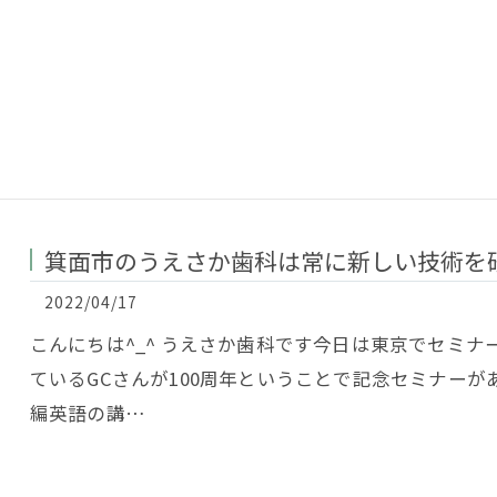
箕面市のうえさか歯科は常に新しい技術を
2022/04/17
こんにちは^_^ うえさか歯科です今日は東京でセミ
ているGCさんが100周年ということで記念セミナー
編英語の講…