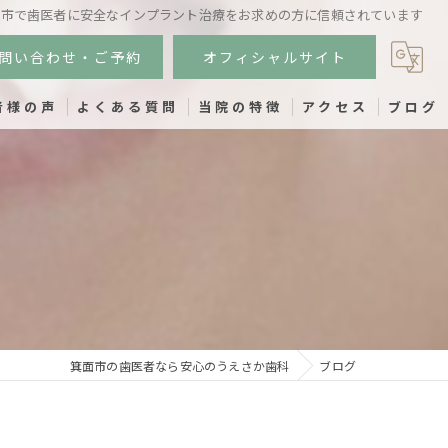
面市で歯医者に安全なインプラント治療をお求めの方に信頼されています
問い合わせ・ご予約
オフィシャルサイト
者様の声
よくある質問
当院の特徴
アクセス
ブログ
小児歯科
インプラント
虫歯
歯周病
予防歯科
箕面市の歯医者なら安心のうえさか歯科
ブログ