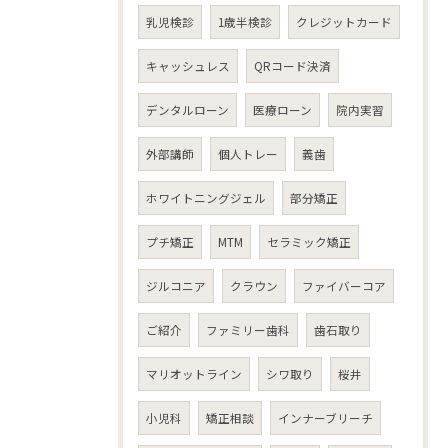
乳児検診
1歳半検診
クレジットカード
キャッシュレス
QRコード決済
デンタルローン
医療ローン
院内実習
外部講師
個人トレー
義歯
ホワイトニングジェル
部分矯正
プチ矯正
MTM
セラミック矯正
ジルコニア
クラウン
ファイバーコア
ご紹介
ファミリー歯科
歯石取り
マリオットライン
シワ取り
桜井
小児科
矯正相談
インナーブリーチ