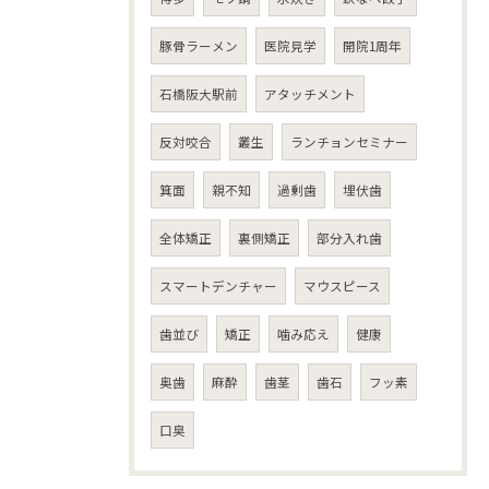
豚骨ラーメン
医院見学
開院1周年
石橋阪大駅前
アタッチメント
反対咬合
叢生
ランチョンセミナー
箕面
親不知
過剰歯
埋伏歯
全体矯正
裏側矯正
部分入れ歯
スマートデンチャー
マウスピース
歯並び
矯正
噛み応え
健康
奥歯
麻酔
歯茎
歯石
フッ素
口臭