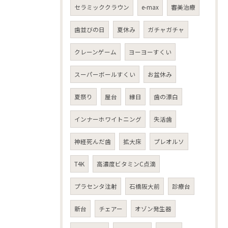
セラミッククラウン
e-max
審美治療
歯並びの日
夏休み
ガチャガチャ
クレーンゲーム
ヨーヨーすくい
スーパーボールすくい
お盆休み
夏祭り
屋台
縁日
歯の漂白
インナーホワイトニング
失活歯
神経死んだ歯
拡大床
プレオルソ
T4K
高濃度ビタミンC点滴
プラセンタ注射
石橋阪大前
診療台
新台
チェアー
オゾン発生器