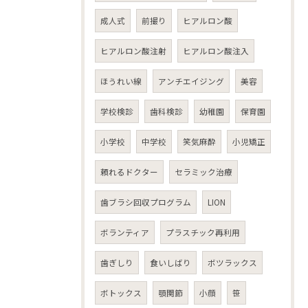
成人式
前撮り
ヒアルロン酸
ヒアルロン酸注射
ヒアルロン酸注入
ほうれい線
アンチエイジング
美容
学校検診
歯科検診
幼稚園
保育園
小学校
中学校
笑気麻酔
小児矯正
頼れるドクター
セラミック治療
歯ブラシ回収プログラム
LION
ボランティア
プラスチック再利用
歯ぎしり
食いしばり
ボツラックス
ボトックス
顎関節
小顔
笹