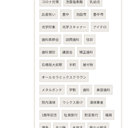
コロナ対策
次亜塩素酸
乳幼児
出産祝い
豊中
池田市
豊中市
光学印象
光学スキャナー
アイテロ
歯科医師会
訪問歯科
往診
歯科健診
講習会
矯正歯科
石橋阪大前駅
半町
被せ物
オールセラミックスクラウン
メタルボンド
学割
歯科
美容歯科
院内清掃
ワックス掛け
清掃業者
1周年記念
社員旅行
慰安旅行
福岡
博多
モツ鍋
水炊き
鉄なべ餃子