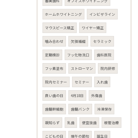
審美歯科
オフィスホワイトニング
ホームホワイトニング
インビザライン
マウスピース矯正
ワイヤー矯正
噛み合わせ
欠損補綴
セラミック
定期検診
フッ化物洗口
歯科医院
フッ素塗布
ストローマン
院内研修
院内セミナー
セミナー
入れ歯
良い歯の日
4月18日
外傷歯
歯髄幹細胞
歯髄バンク
冷凍保存
親知らず
乳歯
便宜抜歯
根管治療
こどもの日
端午の節句
誕生日