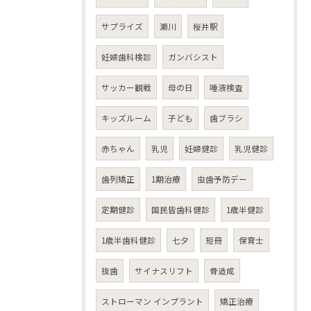
サプライズ
瀬川
桜井駅
妊婦歯科検診
ガンバシスト
サッカー観戦
母の日
唾液検査
キッズルーム
子ども
歯ブラシ
赤ちゃん
乳児
妊婦健診
乳児健診
歯列矯正
1期治療
虫歯予防デー
定期健診
国民皆歯科健診
1歳半健診
1歳半歯科健診
七夕
短冊
保育士
抜歯
サイナスリフト
骨造成
ストローマン インプラント
矯正治療