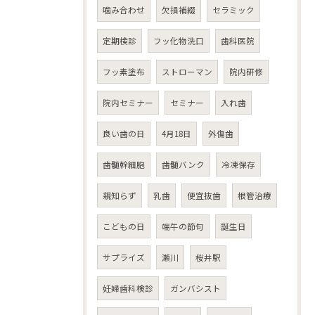
噛み合わせ
欠損補綴
セラミック
定期検診
フッ化物洗口
歯科医院
フッ素塗布
ストローマン
院内研修
院内セミナー
セミナー
入れ歯
良い歯の日
4月18日
外傷歯
歯髄幹細胞
歯髄バンク
冷凍保存
親知らず
乳歯
便宜抜歯
根管治療
こどもの日
端午の節句
誕生日
サプライズ
瀬川
桜井駅
妊婦歯科検診
ガンバシスト