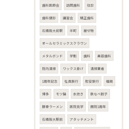
歯科医師会
訪問歯科
往診
歯科健診
講習会
矯正歯科
石橋阪大前駅
半町
被せ物
オールセラミックスクラウン
メタルボンド
学割
歯科
美容歯科
院内清掃
ワックス掛け
清掃業者
1周年記念
社員旅行
慰安旅行
福岡
博多
モツ鍋
水炊き
鉄なべ餃子
豚骨ラーメン
医院見学
開院1周年
石橋阪大駅前
アタッチメント