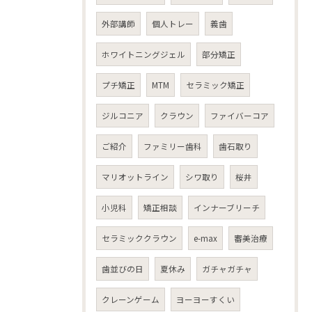
外部講師
個人トレー
義歯
ホワイトニングジェル
部分矯正
プチ矯正
MTM
セラミック矯正
ジルコニア
クラウン
ファイバーコア
ご紹介
ファミリー歯科
歯石取り
マリオットライン
シワ取り
桜井
小児科
矯正相談
インナーブリーチ
セラミッククラウン
e-max
審美治療
歯並びの日
夏休み
ガチャガチャ
クレーンゲーム
ヨーヨーすくい