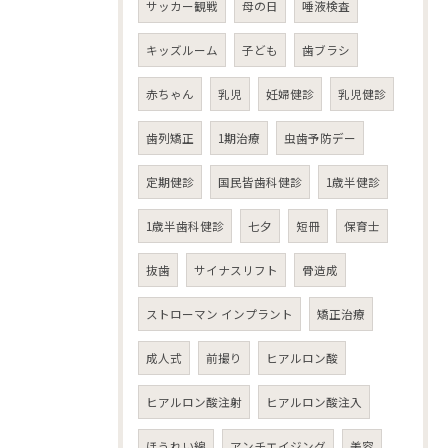
サッカー観戦
母の日
唾液検査
キッズルーム
子ども
歯ブラシ
赤ちゃん
乳児
妊婦健診
乳児健診
歯列矯正
1期治療
虫歯予防デー
定期健診
国民皆歯科健診
1歳半健診
1歳半歯科健診
七夕
短冊
保育士
抜歯
サイナスリフト
骨造成
ストローマン インプラント
矯正治療
成人式
前撮り
ヒアルロン酸
ヒアルロン酸注射
ヒアルロン酸注入
ほうれい線
アンチエイジング
美容