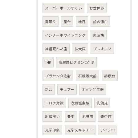
スーパーボールすくい
お盆休み
夏祭り
屋台
縁日
歯の漂白
インナーホワイトニング
失活歯
神経死んだ歯
拡大床
プレオルソ
T4K
高濃度ビタミンC点滴
プラセンタ注射
石橋阪大前
診療台
新台
チェアー
オゾン発生器
コロナ対策
次亜塩素酸
乳幼児
出産祝い
豊中
池田市
豊中市
光学印象
光学スキャナー
アイテロ