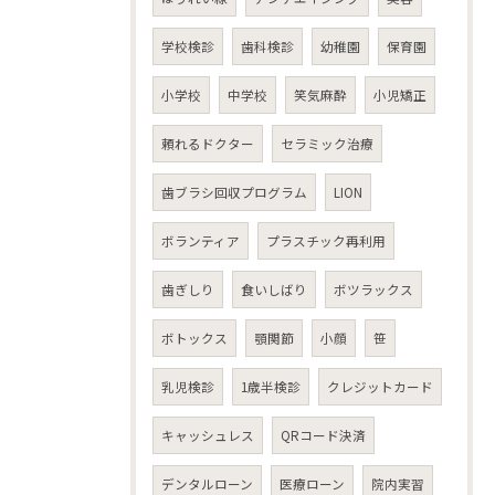
学校検診
歯科検診
幼稚園
保育園
小学校
中学校
笑気麻酔
小児矯正
頼れるドクター
セラミック治療
歯ブラシ回収プログラム
LION
ボランティア
プラスチック再利用
歯ぎしり
食いしばり
ボツラックス
ボトックス
顎関節
小顔
笹
乳児検診
1歳半検診
クレジットカード
キャッシュレス
QRコード決済
デンタルローン
医療ローン
院内実習