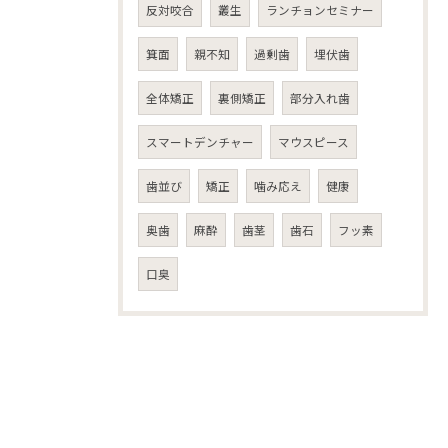
反対咬合
叢生
ランチョンセミナー
箕面
親不知
過剰歯
埋伏歯
全体矯正
裏側矯正
部分入れ歯
スマートデンチャー
マウスピース
歯並び
矯正
噛み応え
健康
奥歯
麻酔
歯茎
歯石
フッ素
口臭