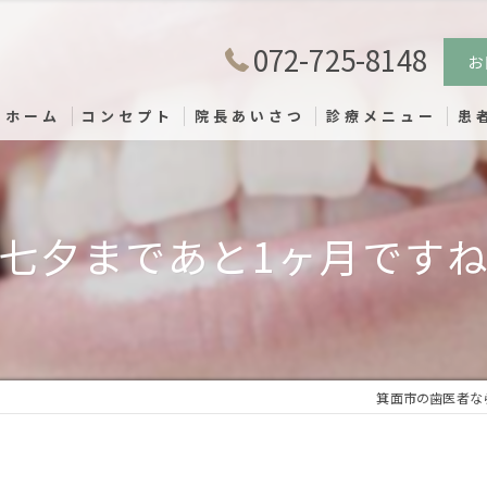
072-725-8148
お
ホーム
コンセプト
院長あいさつ
診療メニュー
患
七夕まであと1ヶ月です
箕面市の歯医者な