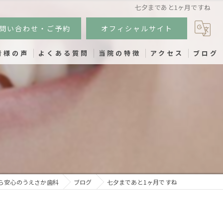
七夕まであと1ヶ月ですね
問い合わせ・ご予約
オフィシャルサイト
者様の声
よくある質問
当院の特徴
アクセス
ブログ
小児歯科
ね
インプラント
虫歯
歯周病
予防歯科
ら安心のうえさか歯科
ブログ
七夕まであと1ヶ月ですね