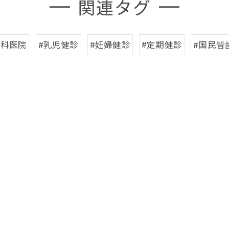
関連タグ
歯科医院
#乳児健診
#妊婦健診
#定期健診
#国民皆