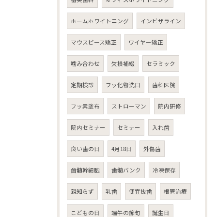
ホームホワイトニング
インビザライン
マウスピース矯正
ワイヤー矯正
噛み合わせ
欠損補綴
セラミック
定期検診
フッ化物洗口
歯科医院
フッ素塗布
ストローマン
院内研修
院内セミナー
セミナー
入れ歯
良い歯の日
4月18日
外傷歯
歯髄幹細胞
歯髄バンク
冷凍保存
親知らず
乳歯
便宜抜歯
根管治療
こどもの日
端午の節句
誕生日