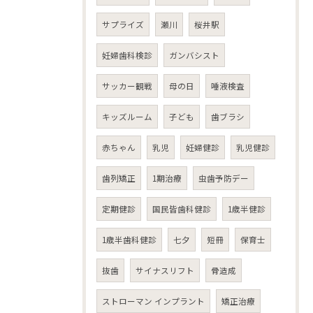
サプライズ
瀬川
桜井駅
妊婦歯科検診
ガンバシスト
サッカー観戦
母の日
唾液検査
キッズルーム
子ども
歯ブラシ
赤ちゃん
乳児
妊婦健診
乳児健診
歯列矯正
1期治療
虫歯予防デー
定期健診
国民皆歯科健診
1歳半健診
1歳半歯科健診
七夕
短冊
保育士
抜歯
サイナスリフト
骨造成
ストローマン インプラント
矯正治療