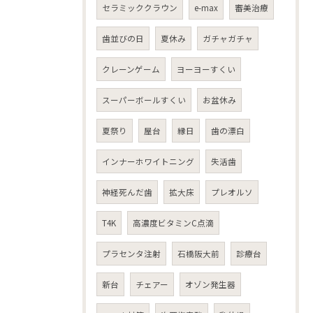
セラミッククラウン
e-max
審美治療
歯並びの日
夏休み
ガチャガチャ
クレーンゲーム
ヨーヨーすくい
スーパーボールすくい
お盆休み
夏祭り
屋台
縁日
歯の漂白
インナーホワイトニング
失活歯
神経死んだ歯
拡大床
プレオルソ
T4K
高濃度ビタミンC点滴
プラセンタ注射
石橋阪大前
診療台
新台
チェアー
オゾン発生器