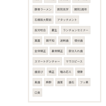
豚骨ラーメン
医院見学
開院1周年
石橋阪大駅前
アタッチメント
反対咬合
叢生
ランチョンセミナー
箕面
親不知
過剰歯
埋伏歯
全体矯正
裏側矯正
部分入れ歯
スマートデンチャー
マウスピース
歯並び
矯正
噛み応え
健康
奥歯
麻酔
歯茎
歯石
フッ素
口臭