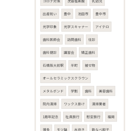
コロナ対策
次亜塩素酸
乳幼児
出産祝い
豊中
池田市
豊中市
光学印象
光学スキャナー
アイテロ
歯科医師会
訪問歯科
往診
歯科健診
講習会
矯正歯科
石橋阪大前駅
半町
被せ物
オールセラミックスクラウン
メタルボンド
学割
歯科
美容歯科
院内清掃
ワックス掛け
清掃業者
1周年記念
社員旅行
慰安旅行
福岡
博多
モツ鍋
水炊き
鉄なべ餃子