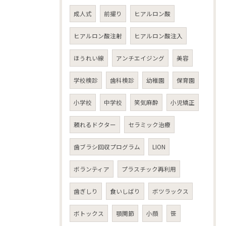
成人式
前撮り
ヒアルロン酸
ヒアルロン酸注射
ヒアルロン酸注入
ほうれい線
アンチエイジング
美容
学校検診
歯科検診
幼稚園
保育園
小学校
中学校
笑気麻酔
小児矯正
頼れるドクター
セラミック治療
歯ブラシ回収プログラム
LION
ボランティア
プラスチック再利用
歯ぎしり
食いしばり
ボツラックス
ボトックス
顎関節
小顔
笹