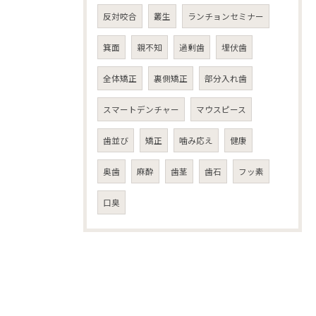
反対咬合
叢生
ランチョンセミナー
箕面
親不知
過剰歯
埋伏歯
全体矯正
裏側矯正
部分入れ歯
スマートデンチャー
マウスピース
歯並び
矯正
噛み応え
健康
奥歯
麻酔
歯茎
歯石
フッ素
口臭