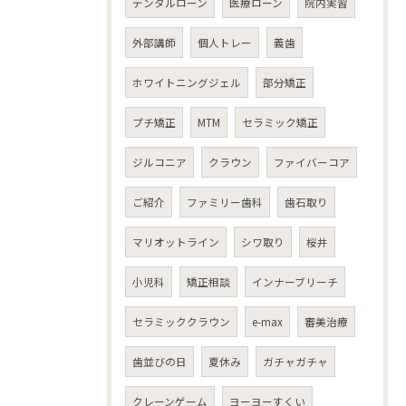
デンタルローン
医療ローン
院内実習
外部講師
個人トレー
義歯
ホワイトニングジェル
部分矯正
プチ矯正
MTM
セラミック矯正
ジルコニア
クラウン
ファイバーコア
ご紹介
ファミリー歯科
歯石取り
マリオットライン
シワ取り
桜井
小児科
矯正相談
インナーブリーチ
セラミッククラウン
e-max
審美治療
歯並びの日
夏休み
ガチャガチャ
クレーンゲーム
ヨーヨーすくい