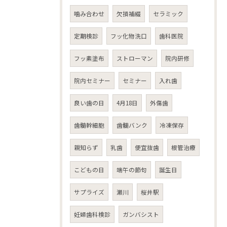
噛み合わせ
欠損補綴
セラミック
定期検診
フッ化物洗口
歯科医院
フッ素塗布
ストローマン
院内研修
院内セミナー
セミナー
入れ歯
良い歯の日
4月18日
外傷歯
歯髄幹細胞
歯髄バンク
冷凍保存
親知らず
乳歯
便宜抜歯
根管治療
こどもの日
端午の節句
誕生日
サプライズ
瀬川
桜井駅
妊婦歯科検診
ガンバシスト