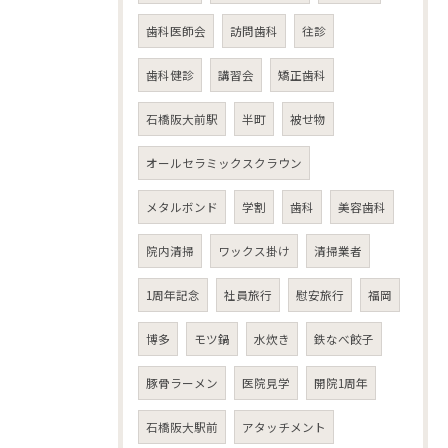
歯科医師会
訪問歯科
往診
歯科健診
講習会
矯正歯科
石橋阪大前駅
半町
被せ物
オールセラミックスクラウン
メタルボンド
学割
歯科
美容歯科
院内清掃
ワックス掛け
清掃業者
1周年記念
社員旅行
慰安旅行
福岡
博多
モツ鍋
水炊き
鉄なべ餃子
豚骨ラーメン
医院見学
開院1周年
石橋阪大駅前
アタッチメント