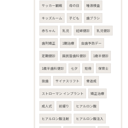
サッカー観戦
母の日
唾液検査
キッズルーム
子ども
歯ブラシ
赤ちゃん
乳児
妊婦健診
乳児健診
歯列矯正
1期治療
虫歯予防デー
定期健診
国民皆歯科健診
1歳半健診
1歳半歯科健診
七夕
短冊
保育士
抜歯
サイナスリフト
骨造成
ストローマン インプラント
矯正治療
成人式
前撮り
ヒアルロン酸
ヒアルロン酸注射
ヒアルロン酸注入