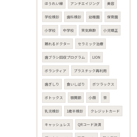
ほうれい線
アンチエイジング
美容
学校検診
歯科検診
幼稚園
保育園
小学校
中学校
笑気麻酔
小児矯正
頼れるドクター
セラミック治療
歯ブラシ回収プログラム
LION
ボランティア
プラスチック再利用
歯ぎしり
食いしばり
ボツラックス
ボトックス
顎関節
小顔
笹
乳児検診
1歳半検診
クレジットカード
キャッシュレス
QRコード決済