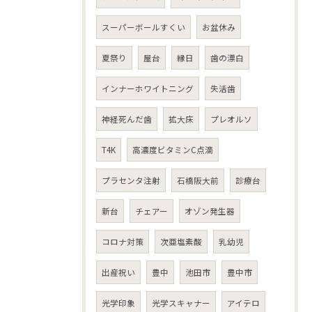
スーパーボールすくい
お盆休み
夏祭り
屋台
縁日
歯の漂白
インナーホワイトニング
失活歯
神経死んだ歯
拡大床
プレオルソ
T4K
高濃度ビタミンC点滴
プラセンタ注射
石橋阪大前
診療台
新台
チェアー
オゾン発生器
コロナ対策
次亜塩素酸
乳幼児
出産祝い
豊中
池田市
豊中市
光学印象
光学スキャナー
アイテロ