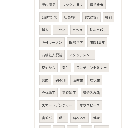
院内清掃
ワックス掛け
清掃業者
1周年記念
社員旅行
慰安旅行
福岡
博多
モツ鍋
水炊き
鉄なべ餃子
豚骨ラーメン
医院見学
開院1周年
石橋阪大駅前
アタッチメント
反対咬合
叢生
ランチョンセミナー
箕面
親不知
過剰歯
埋伏歯
全体矯正
裏側矯正
部分入れ歯
スマートデンチャー
マウスピース
歯並び
矯正
噛み応え
健康