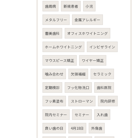
歯周病
新規患者
小児
メタルフリー
金属アレルギー
審美歯科
オフィスホワイトニング
ホームホワイトニング
インビザライン
マウスピース矯正
ワイヤー矯正
噛み合わせ
欠損補綴
セラミック
定期検診
フッ化物洗口
歯科医院
フッ素塗布
ストローマン
院内研修
院内セミナー
セミナー
入れ歯
良い歯の日
4月18日
外傷歯