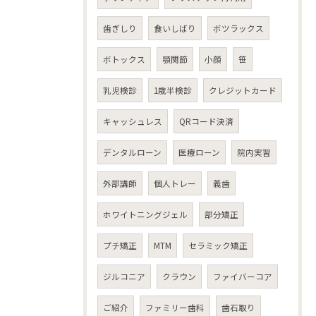
歯ぎしり
食いしばり
ボツラックス
ボトックス
顎関節
小顔
笹
乳児検診
1歳半検診
クレジットカード
キャッシュレス
QRコード決済
デンタルローン
医療ローン
院内実習
外部講師
個人トレー
義歯
ホワイトニングジェル
部分矯正
プチ矯正
MTM
セラミック矯正
ジルコニア
クラウン
ファイバーコア
ご紹介
ファミリー歯科
歯石取り