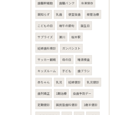
歯髄幹細胞
歯髄バンク
冷凍保存
親知らず
乳歯
便宜抜歯
根管治療
こどもの日
端午の節句
誕生日
サプライズ
瀬川
桜井駅
妊婦歯科検診
ガンバシスト
サッカー観戦
母の日
唾液検査
キッズルーム
子ども
歯ブラシ
赤ちゃん
乳児
妊婦健診
乳児健診
歯列矯正
1期治療
虫歯予防デー
定期健診
国民皆歯科健診
1歳半健診