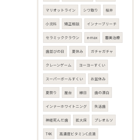
マリオットライン
シワ取り
桜井
小児科
矯正相談
インナーブリーチ
セラミッククラウン
e-max
審美治療
歯並びの日
夏休み
ガチャガチャ
クレーンゲーム
ヨーヨーすくい
スーパーボールすくい
お盆休み
夏祭り
屋台
縁日
歯の漂白
インナーホワイトニング
失活歯
神経死んだ歯
拡大床
プレオルソ
T4K
高濃度ビタミンC点滴