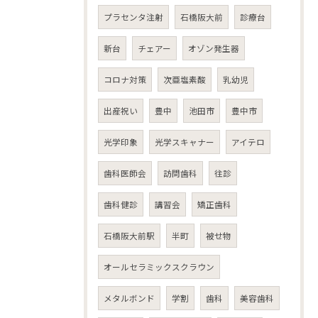
プラセンタ注射
石橋阪大前
診療台
新台
チェアー
オゾン発生器
コロナ対策
次亜塩素酸
乳幼児
出産祝い
豊中
池田市
豊中市
光学印象
光学スキャナー
アイテロ
歯科医師会
訪問歯科
往診
歯科健診
講習会
矯正歯科
石橋阪大前駅
半町
被せ物
オールセラミックスクラウン
メタルボンド
学割
歯科
美容歯科