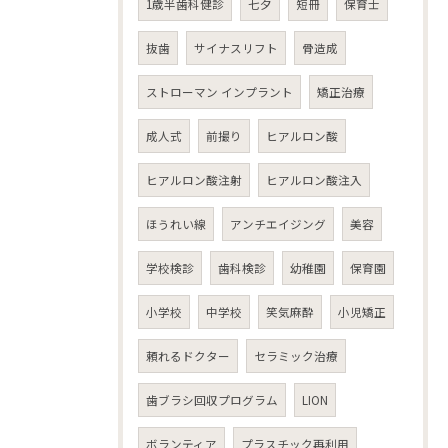
1歳半歯科健診
七夕
短冊
保育士
抜歯
サイナスリフト
骨造成
ストローマン インプラント
矯正治療
成人式
前撮り
ヒアルロン酸
ヒアルロン酸注射
ヒアルロン酸注入
ほうれい線
アンチエイジング
美容
学校検診
歯科検診
幼稚園
保育園
小学校
中学校
笑気麻酔
小児矯正
頼れるドクター
セラミック治療
歯ブラシ回収プログラム
LION
ボランティア
プラスチック再利用