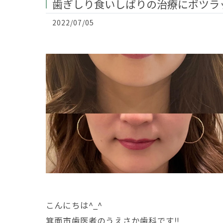
歯ぎしり食いしばりの治療にボツラ
2022/07/05
こんにちは^_^
箕面市歯医者のうえさか歯科です‼️