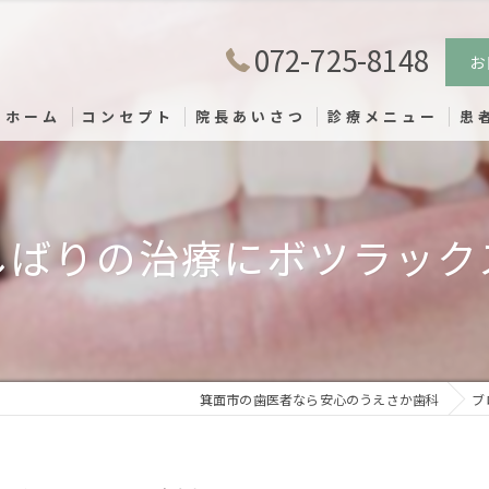
072-725-8148
お
ホーム
コンセプト
院長あいさつ
診療メニュー
患
しばりの治療にボツラック
箕面市の歯医者なら安心のうえさか歯科
ブ