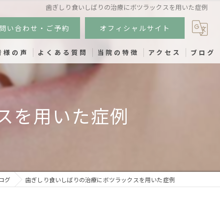
歯ぎしり食いしばりの治療にボツラックスを用いた症例
問い合わせ・ご予約
オフィシャルサイト
者様の声
よくある質問
当院の特徴
アクセス
ブログ
小児歯科
スを用いた症例
インプラント
虫歯
歯周病
予防歯科
ログ
歯ぎしり食いしばりの治療にボツラックスを用いた症例